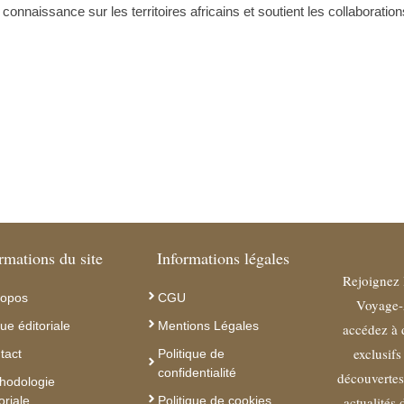
nnaissance sur les territoires africains et soutient les collaboratio
rmations du site
Informations légales
Rejoignez 
ropos
CGU
Voyage-
ue éditoriale
Mentions Légales
accédez à 
exclusifs
tact
Politique de
confidentialité
découvertes 
hodologie
oriale
Politique de cookies
actualités 