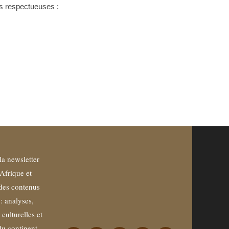
ns respectueuses :
la newsletter
Afrique et
des contenus
 : analyses,
culturelles et
du continent.