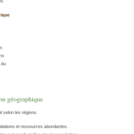
ts.
rique
e.
ons
 du
ion géographique
nt selon les régions.
ipitations et ressources abondantes.