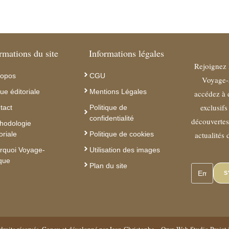
rmations du site
Informations légales
Rejoignez 
ropos
CGU
Voyage-
ue éditoriale
Mentions Légales
accédez à 
exclusifs
tact
Politique de
confidentialité
découvertes 
hodologie
oriale
Politique de cookies
actualités 
rquoi Voyage-
Utilisation des images
ique
Plan du site
S
roits réservés. Conçu et développé par Jean-Christophe –
Oryx Web Studio
Projet 