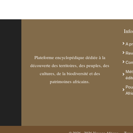
Info
A p
Rev
Plateforme encyclopédique dédiée à la
Con
découverte des territoires, des peuples, des
Mét
cultures, de la biodiversité et des
édit
patrimoines africains.
Pou
Afr
© 2026 - 2026
Voyage-Afrique
— Tous d