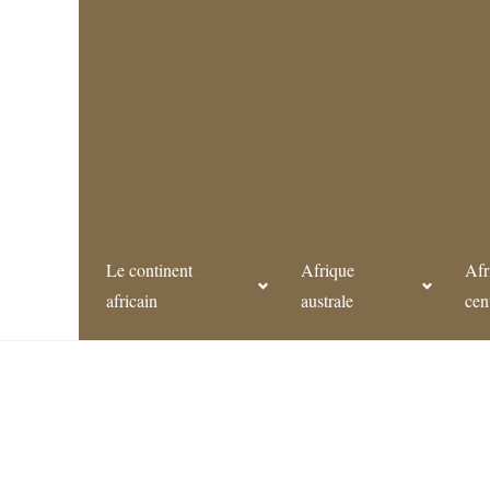
Le continent
Afrique
Afr
africain
australe
cen