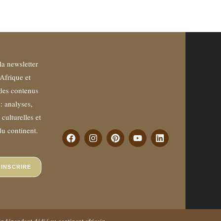
la newsletter
Afrique et
des contenus
 : analyses,
culturelles et
du continent.
'INSCRIRE
indépendant dédié au continent africain.